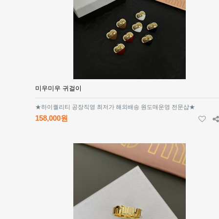
미우미우 귀걸이
★하이퀄리티 공장직영 최저가 해외배송 원도매운영 전문샵★
158,000원