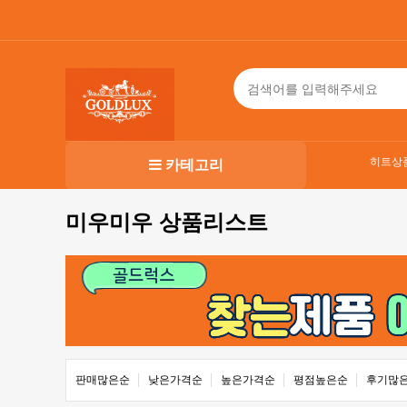
히트상
카테고리
미우미우 상품리스트
판매많은순
낮은가격순
높은가격순
평점높은순
후기많