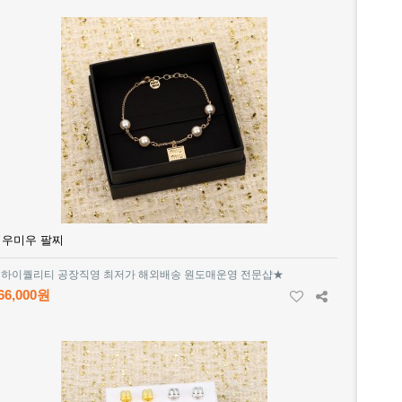
미우미우 팔찌
하이퀄리티 공장직영 최저가 해외배송 원도매운영 전문샵★
66,000원