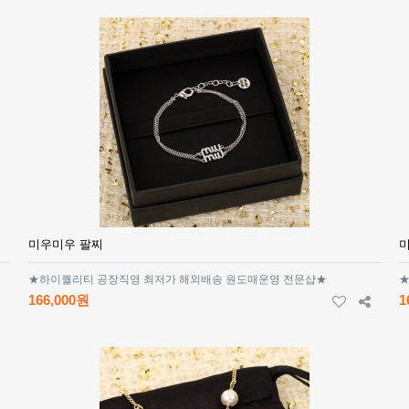
미우미우 팔찌
★하이퀄리티 공장직영 최저가 해외배송 원도매운영 전문샵★
★
166,000원
1