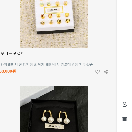
미우미우 귀걸이
하이퀄리티 공장직영 최저가 해외배송 원도매운영 전문샵★
68,000원