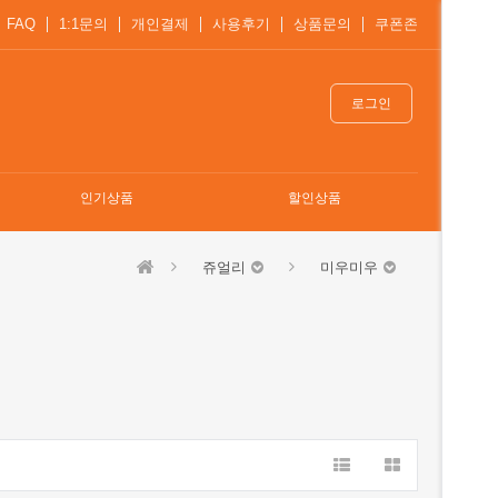
FAQ
1:1문의
개인결제
사용후기
상품문의
쿠폰존
로그인
인기상품
할인상품
쥬얼리
미우미우