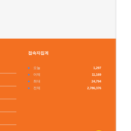
접속자집계
오늘
1,297
어제
11,169
최대
24,794
전체
2,786,376