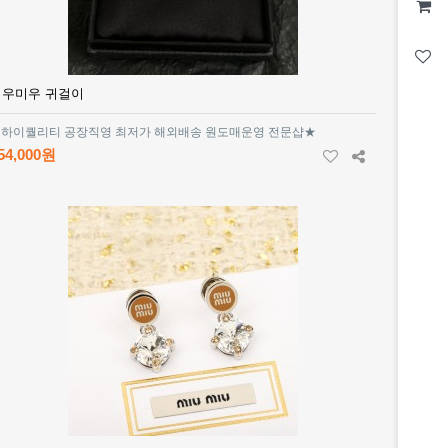
미우미우 귀걸이
하이퀄리티 공장직영 최저가 해외배송 원도매운영 전문샵★
54,000원