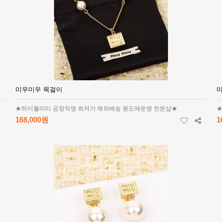
미우미우 목걸이
★하이퀄리티 공장직영 최저가 해외배송 원도매운영 전문샵★
★
168,000원
1