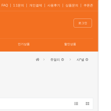
FAQ
1:1문의
개인결제
사용후기
상품문의
쿠폰존
로그인
인기상품
할인상품
쥬얼리
샤*넬