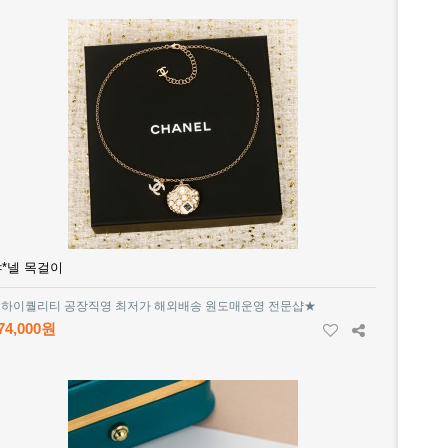
*넬 목걸이
하이퀄리티 공장직영 최저가 해외배송 원도매운영 전문샵★
74,000원