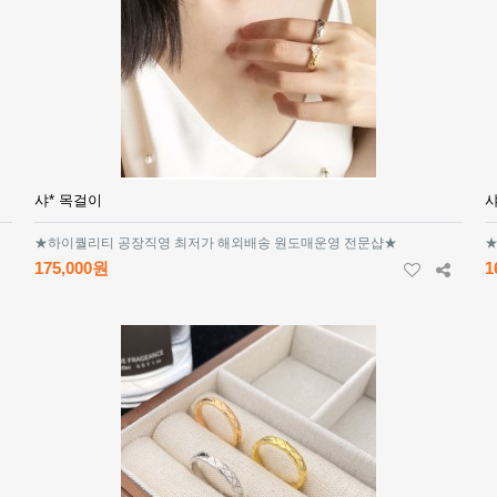
샤* 목걸이
샤
★하이퀄리티 공장직영 최저가 해외배송 원도매운영 전문샵★
★
175,000원
1