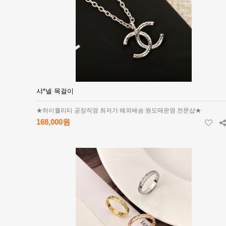
샤*넬 목걸이
★하이퀄리티 공장직영 최저가 해외배송 원도매운영 전문샵★
168,000원