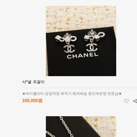
샤*넬 귀걸이
★하이퀄리티 공장직영 최저가 해외배송 원도매운영 전문샵★
168,000원