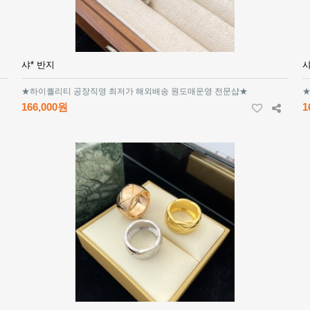
샤* 반지
샤
★하이퀄리티 공장직영 최저가 해외배송 원도매운영 전문샵★
★
166,000원
1