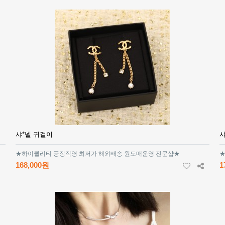
샤*넬 귀걸이
샤
★하이퀄리티 공장직영 최저가 해외배송 원도매운영 전문샵★
★
168,000원
1