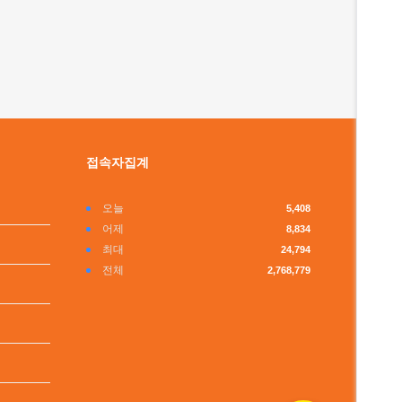
접속자집계
오늘
5,408
어제
8,834
최대
24,794
전체
2,768,779