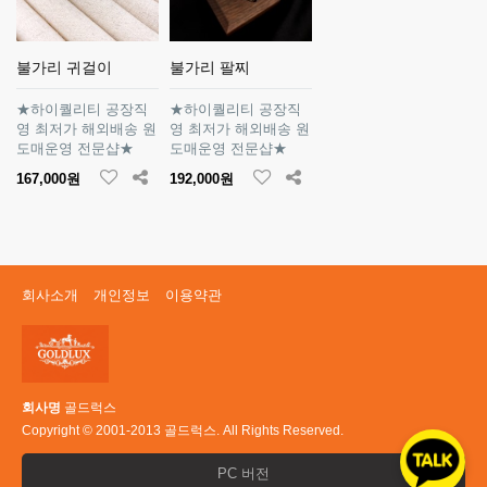
불가리 귀걸이
불가리 팔찌
★하이퀄리티 공장직
★하이퀄리티 공장직
영 최저가 해외배송 원
영 최저가 해외배송 원
도매운영 전문샵★
도매운영 전문샵★
167,000원
192,000원
회사소개
개인정보
이용약관
회사명
골드럭스
Copyright © 2001-2013 골드럭스. All Rights Reserved.
PC 버전