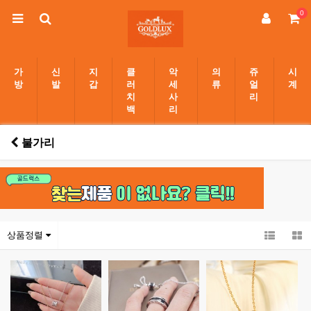
0
가
신
지
클
악
의
쥬
시
방
발
갑
러
세
류
얼
계
치
사
리
백
리
불가리
상품정렬