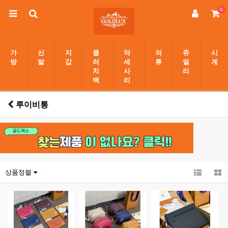
0
가
신
지
클
악
의
쥬
시
방
발
갑
러
세
류
얼
계
치
사
리
백
리
루이비통
상품정렬