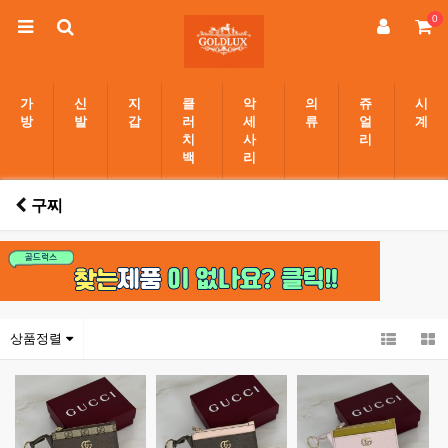
0
가
신
지
클
악
의
쥬
시
방
발
갑
러
세
류
얼
계
치
사
리
백
리
구찌
상품정렬