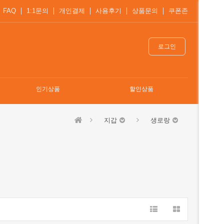
FAQ
1:1문의
개인결제
사용후기
상품문의
쿠폰존
로그인
인기상품
할인상품
지갑
생로랑