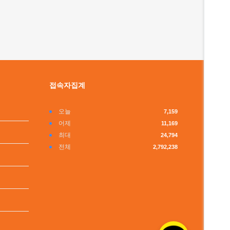
접속자집계
오늘
7,159
어제
11,169
최대
24,794
전체
2,792,238