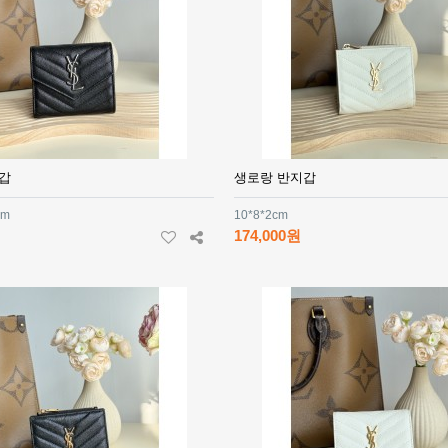
갑
생로랑 반지갑
cm
10*8*2cm
174,000원