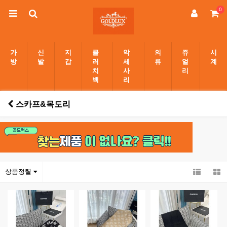
0
가
신
지
클
악
의
쥬
시
방
발
갑
러
세
류
얼
계
치
사
리
백
리
스카프&목도리
상품정렬