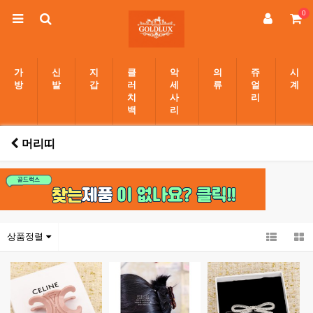
0
가
신
지
클
악
의
쥬
시
방
발
갑
러
세
류
얼
계
치
사
리
백
리
머리띠
상품정렬