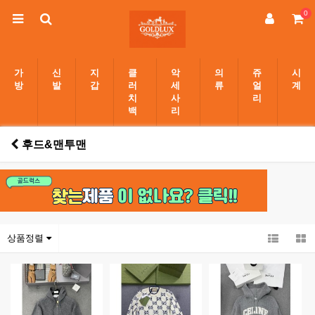
0
가
신
지
클
악
의
쥬
시
방
발
갑
러
세
류
얼
계
치
사
리
백
리
후드&맨투맨
상품정렬