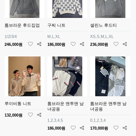
톰브라운 후드집업
구찌 니트
셀린느 후드티
1/2/3/4
M,L,XL
XS,S,M,L,XL
246,000원
186,000원
236,000원
루이비통 니트
톰브라운 맨투맨 남
톰브라운 맨투맨 남
녀공용
녀공용
132,000원
1,2,3,4,5
0,1,2,3,4
186,000원
170,000원