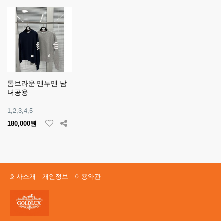
톰브라운 맨투맨 남
녀공용
1,2,3,4,5
180,000원
회사소개
개인정보
이용약관