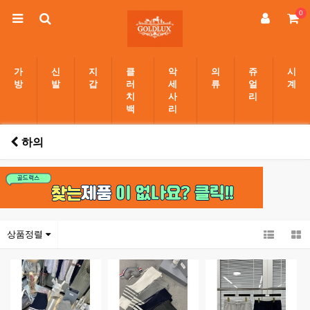
0
가
신
지
클
악
의
쥬
시
방
발
갑
러
세
류
얼
계
치
사
리
백
리
하의
상품정렬