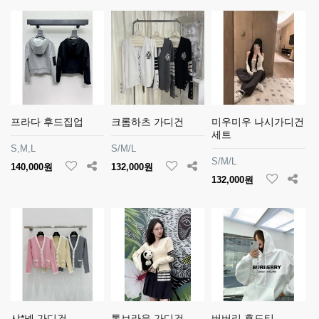
프라다 후드집업
크롬하츠 가디건
미우미우 나시가디건
세트
S,M,L
S/M/L
S/M/L
140,000원
132,000원
132,000원
샤*넬 가디건
톰브라운 가디건
버버리 후드티