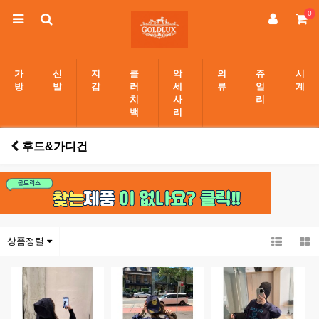
0
가
신
지
클
악
의
쥬
시
방
발
갑
러
세
류
얼
계
치
사
리
백
리
후드&가디건
상품정렬