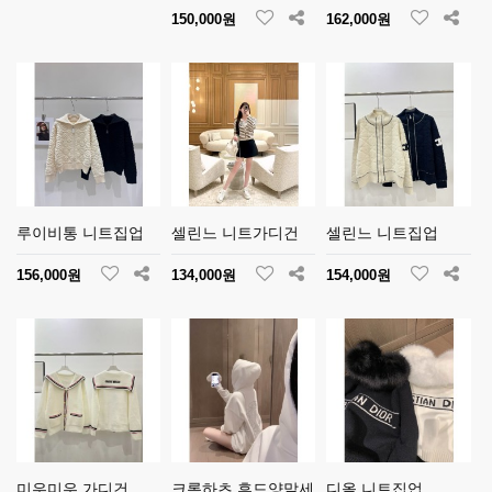
150,000원
162,000원
루이비통 니트집업
셀린느 니트가디건
셀린느 니트집업
156,000원
134,000원
154,000원
미우미우 가디건
크롬하츠 후드양말세
디올 니트집업