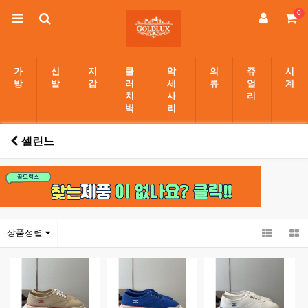
0
가
신
지
클
악
의
쥬
시
방
발
갑
러
세
류
얼
계
치
사
리
백
리
셀린느
상품정렬