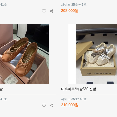
~41호
사이즈 35호~41호
208,000원
발
미우미우*뉴발530 신발
~41호
사이즈 35호~40호
210,000원