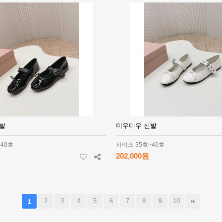
발
미우미우 신발
~40호
사이즈 35호~40호
202,000원
2
3
4
5
6
7
8
9
10
1