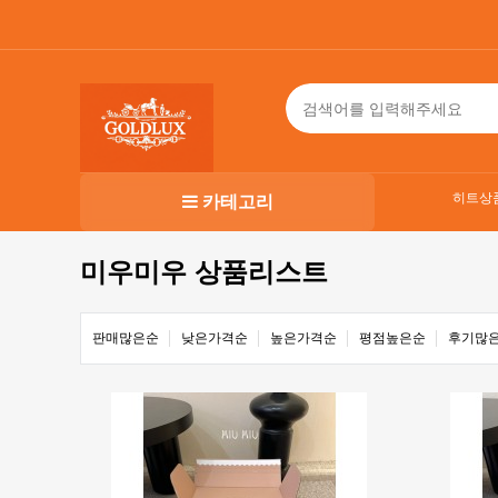
히트상
카테고리
미우미우 상품리스트
판매많은순
낮은가격순
높은가격순
평점높은순
후기많