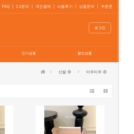
FAQ
1:1문의
개인결제
사용후기
상품문의
쿠폰존
로그인
인기상품
할인상품
신발
미우미우