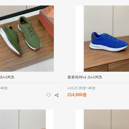
 스니커즈
로로피아나 스니커즈
~46호
사이즈 35호~46호
214,000원