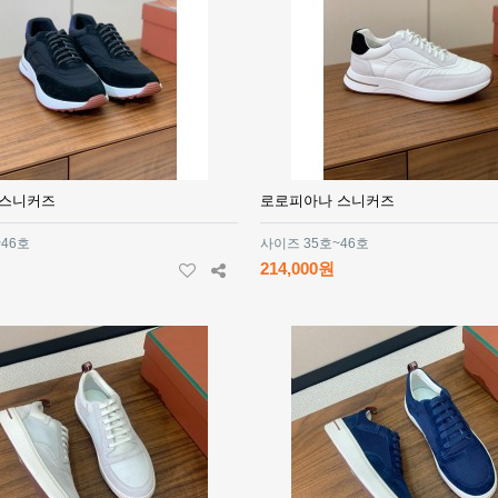
 스니커즈
로로피아나 스니커즈
~46호
사이즈 35호~46호
214,000원