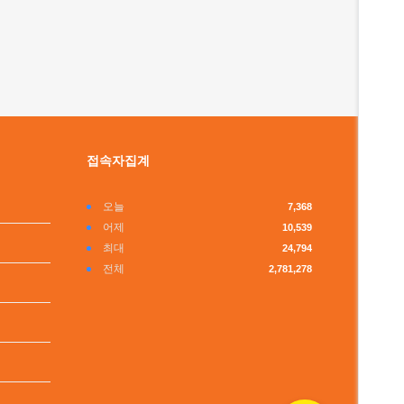
접속자집계
오늘
7,368
어제
10,539
최대
24,794
전체
2,781,278