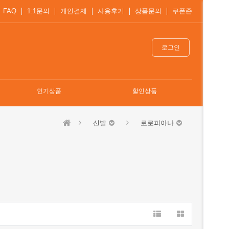
FAQ
1:1문의
개인결제
사용후기
상품문의
쿠폰존
로그인
인기상품
할인상품
신발
로로피아나