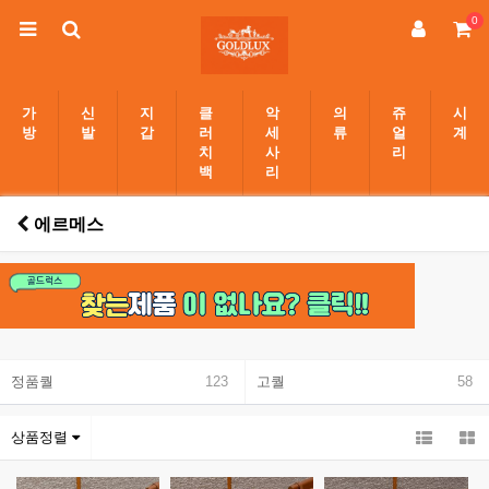
0
가
신
지
클
악
의
쥬
시
방
발
갑
러
세
류
얼
계
치
사
리
백
리
에르메스
정품퀄
123
고퀄
58
상품정렬