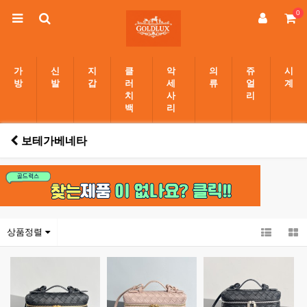
0
가
신
지
클
악
의
쥬
시
방
발
갑
러
세
류
얼
계
치
사
리
백
리
보테가베네타
상품정렬