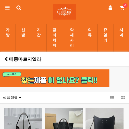
0
가
신
지
클
악
의
쥬
시
방
발
갑
러
세
류
얼
계
치
사
리
백
리
메종마르지엘라
상품정렬