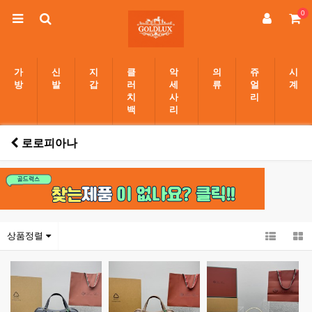
0
가
신
지
클
악
의
쥬
시
방
발
갑
러
세
류
얼
계
치
사
리
백
리
로로피아나
상품정렬