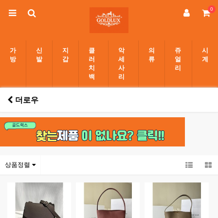
0
가
신
지
클
악
의
쥬
시
방
발
갑
러
세
류
얼
계
치
사
리
백
리
더로우
상품정렬