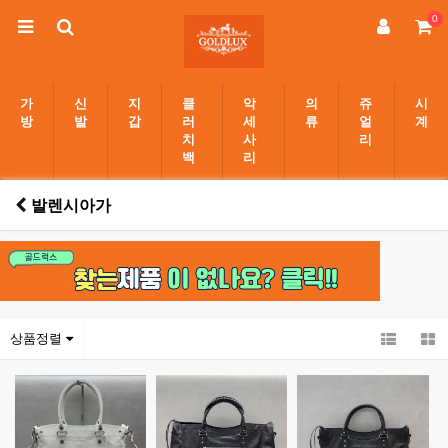
0
가
신
지
클
악
의
쥬
시
방
발
갑
러
세
류
얼
계
치
사
리
백
리
발렌시아가
상품정렬