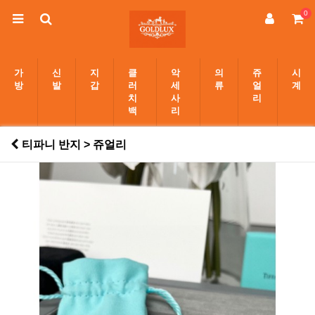
0
가
신
지
클
악
의
쥬
시
방
발
갑
러
세
류
얼
계
치
사
리
백
리
티파니 반지 > 쥬얼리