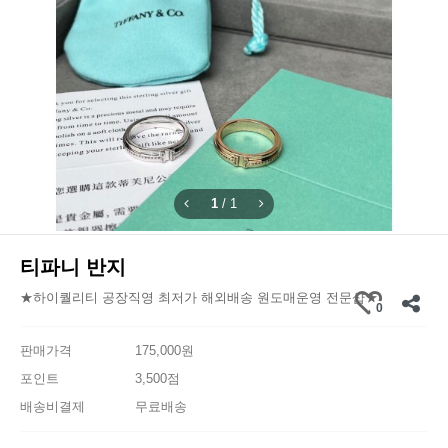
1
/
1
티파니 반지
★하이퀄리티 공장직영 최저가 해외배송 원도매운영 전문샵★
0
판매가격
175,000원
포인트
3,500점
배송비결제
무료배송