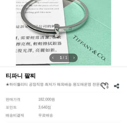
1
/
1
티파니 팔찌
★하이퀄리티 공장직영 최저가 해외배송 원도매운영 전문샵★
0
판매가격
182,000원
포인트
3,640점
배송비결제
무료배송