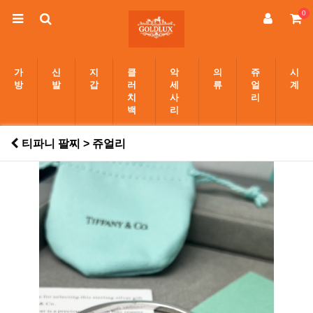
0
가
신
지
클
악
의
쥬
시
방
발
갑
러
세
류
얼
계
치
사
리
백
리
티파니 팔찌 > 쥬얼리