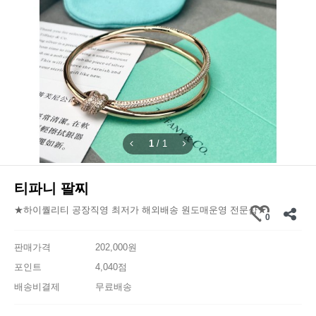
1
/
1
티파니 팔찌
★하이퀄리티 공장직영 최저가 해외배송 원도매운영 전문샵★
0
판매가격
202,000원
포인트
4,040점
배송비결제
무료배송