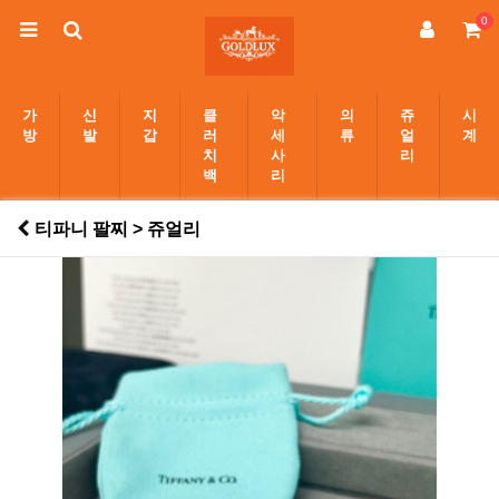
0
가
신
지
클
악
의
쥬
시
방
발
갑
러
세
류
얼
계
치
사
리
백
리
티파니 팔찌 > 쥬얼리