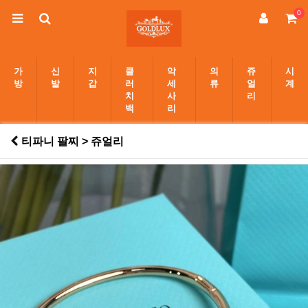
0
가
신
지
클
악
의
쥬
시
방
발
갑
러
세
류
얼
계
치
사
리
백
리
티파니 팔찌 > 쥬얼리