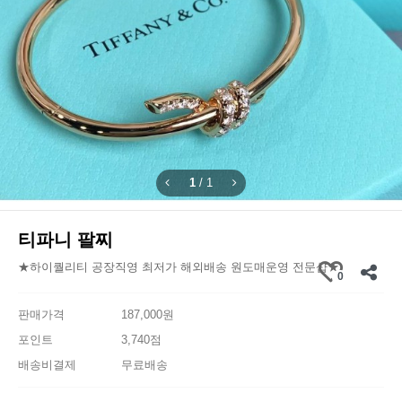
1
/
1
티파니 팔찌
★하이퀄리티 공장직영 최저가 해외배송 원도매운영 전문샵★
0
판매가격
187,000원
포인트
3,740점
배송비결제
무료배송