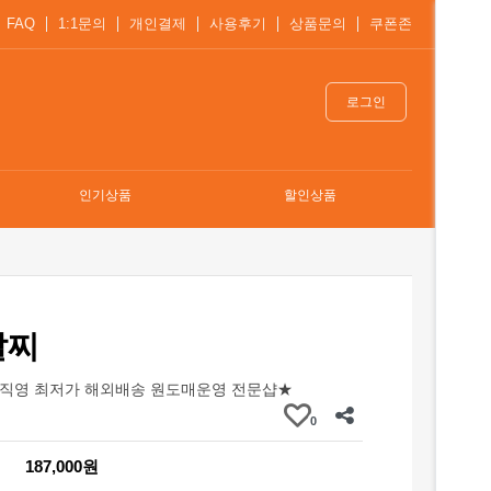
FAQ
1:1문의
개인결제
사용후기
상품문의
쿠폰존
로그인
인기상품
할인상품
팔찌
직영 최저가 해외배송 원도매운영 전문샵★
0
187,000원