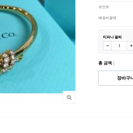
포인트
배송비결제
티파니 팔찌
총 금액 :
장바구