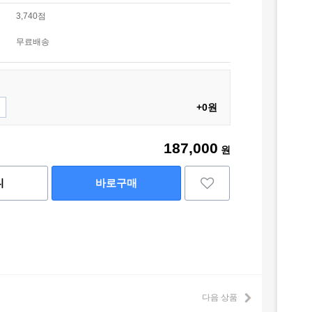
3,740점
무료배송
+0원
187,000
원
니
바로구매
다음 상품