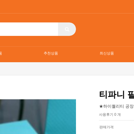
품
추천상품
최신상품
티파니 
★하이퀄리티 공장
사용후기 0 개
판매가격