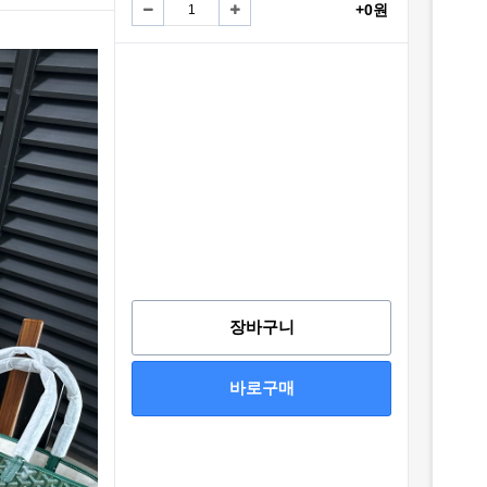
+0원
장바구니
바로구매