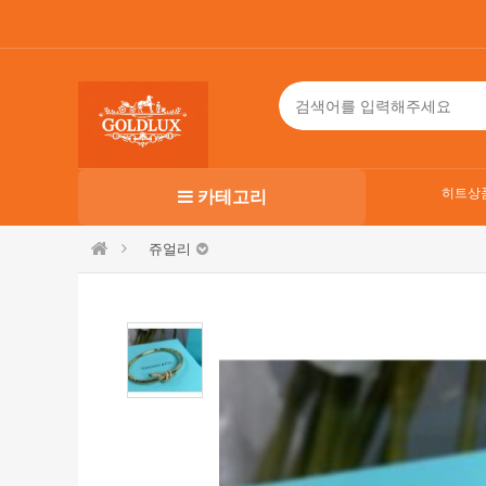
히트상
카테고리
쥬얼리