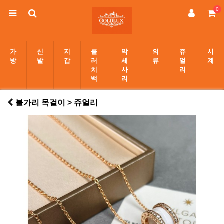
0
가
신
지
클
악
의
쥬
시
방
발
갑
러
세
류
얼
계
치
사
리
백
리
불가리 목걸이 > 쥬얼리