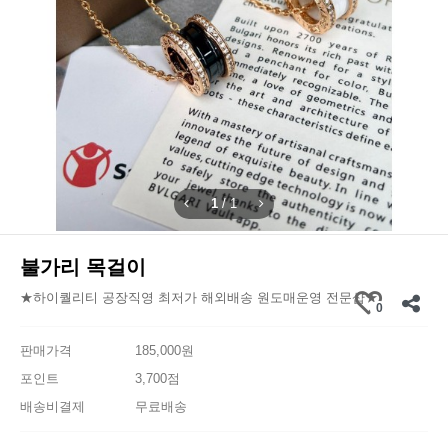
1
/
1
불가리 목걸이
★하이퀄리티 공장직영 최저가 해외배송 원도매운영 전문샵★
0
판매가격
185,000원
포인트
3,700점
배송비결제
무료배송