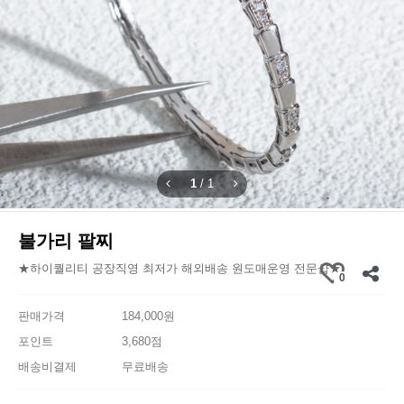
1
/
1
불가리 팔찌
★하이퀄리티 공장직영 최저가 해외배송 원도매운영 전문샵★
0
판매가격
184,000원
포인트
3,680점
배송비결제
무료배송