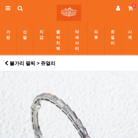
0
가
신
지
클
악
의
쥬
시
방
발
갑
러
세
류
얼
계
치
사
리
백
리
불가리 팔찌 > 쥬얼리