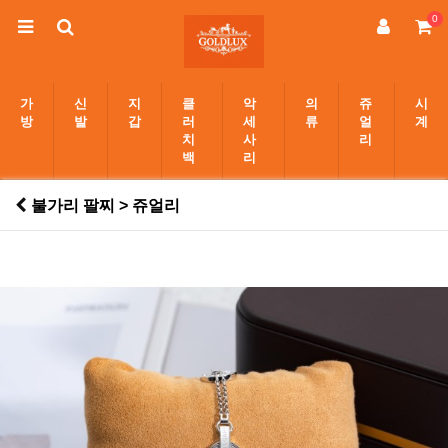
0
가
신
지
클
악
의
쥬
시
방
발
갑
러
세
류
얼
계
치
사
리
백
리
불가리 팔찌 > 쥬얼리