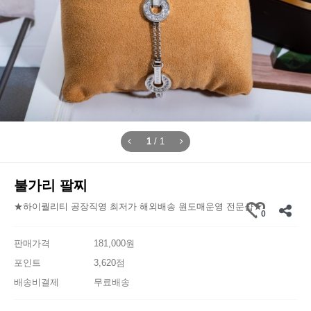
1
/
1
불가리 팔찌
★하이퀄리티 공장직영 최저가 해외배송 원도매운영 전문샵★
0
판매가격
181,000원
포인트
3,620점
배송비결제
무료배송