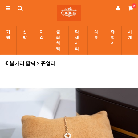
0
가
신
지
클
악
의
쥬
시
방
발
갑
러
세
류
얼
계
치
사
리
백
리
불가리 팔찌 > 쥬얼리