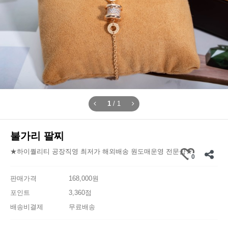
1
/
1
불가리 팔찌
★하이퀄리티 공장직영 최저가 해외배송 원도매운영 전문샵★
0
판매가격
168,000원
포인트
3,360점
배송비결제
무료배송