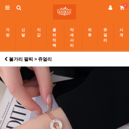
0
가
신
지
클
악
의
쥬
시
방
발
갑
러
세
류
얼
계
치
사
리
백
리
불가리 팔찌 > 쥬얼리