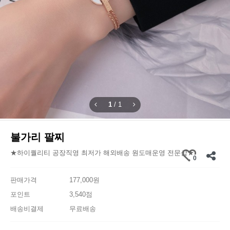
1
/
1
불가리 팔찌
★하이퀄리티 공장직영 최저가 해외배송 원도매운영 전문샵★
0
판매가격
177,000원
포인트
3,540점
배송비결제
무료배송