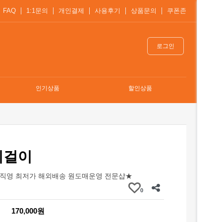
FAQ
1:1문의
개인결제
사용후기
상품문의
쿠폰존
로그인
인기상품
할인상품
귀걸이
직영 최저가 해외배송 원도매운영 전문샵★
0
170,000원