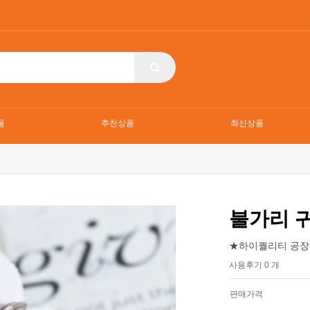
품
추천상품
최신상품
불가리 
★하이퀄리티 공장
사용후기 0 개
판매가격