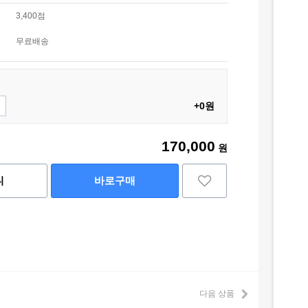
3,400점
무료배송
+0원
170,000
원
니
바로구매
다음 상품