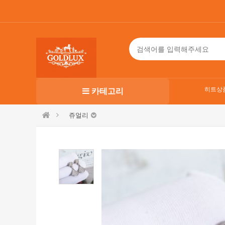
히트상
카테고리
쥬얼리