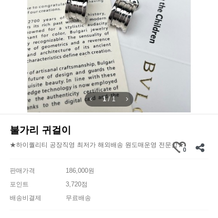
1
/
1
불가리 귀걸이
★하이퀄리티 공장직영 최저가 해외배송 원도매운영 전문샵★
0
판매가격
186,000원
포인트
3,720점
배송비결제
무료배송