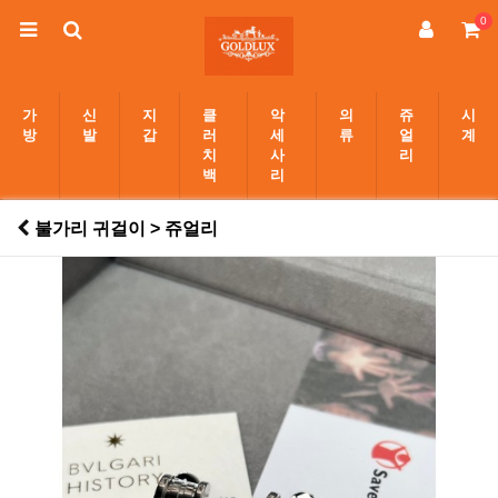
0
가
신
지
클
악
의
쥬
시
방
발
갑
러
세
류
얼
계
치
사
리
백
리
불가리 귀걸이 > 쥬얼리