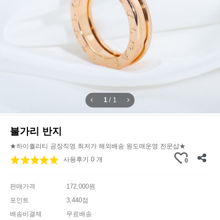
1
/
1
불가리 반지
★하이퀄리티 공장직영 최저가 해외배송 원도매운영 전문샵★
사용후기 0 개
0
판매가격
172,000원
포인트
3,440점
배송비결제
무료배송