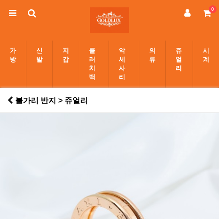
0
가
신
지
클
악
의
쥬
시
방
발
갑
러
세
류
얼
계
치
사
리
백
리
불가리 반지 > 쥬얼리