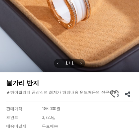
1
/
1
불가리 반지
★하이퀄리티 공장직영 최저가 해외배송 원도매운영 전문샵★
0
판매가격
186,000원
포인트
3,720점
배송비결제
무료배송