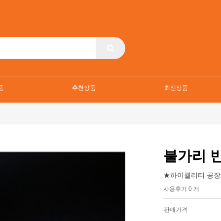
품
추천상품
최신상품
불가리 
★하이퀄리티 공장
사용후기 0 개
판매가격