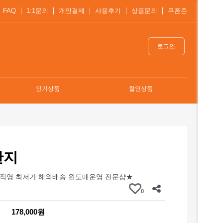
FAQ
1:1문의
개인결제
사용후기
상품문의
쿠폰존
로그인
인기상품
할인상품
반지
직영 최저가 해외배송 원도매운영 전문샵★
0
178,000원