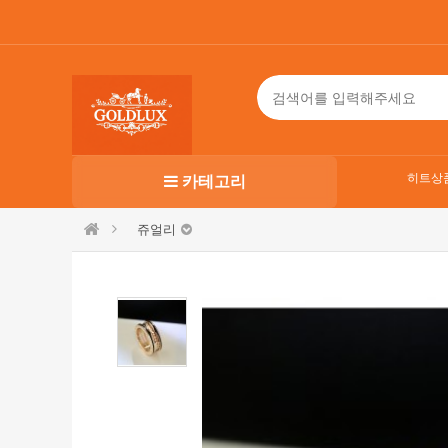
히트상
카테고리
쥬얼리