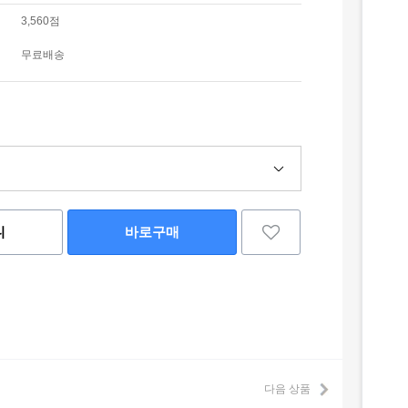
3,560점
무료배송
니
바로구매
다음 상품