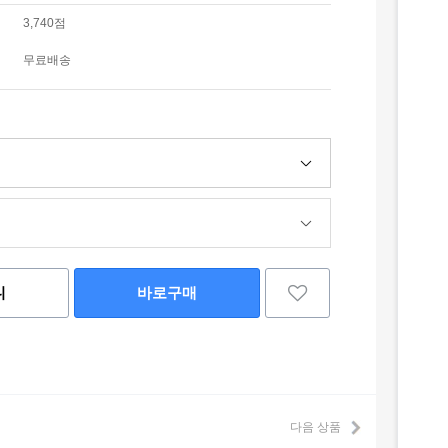
3,740점
무료배송
니
바로구매
다음 상품