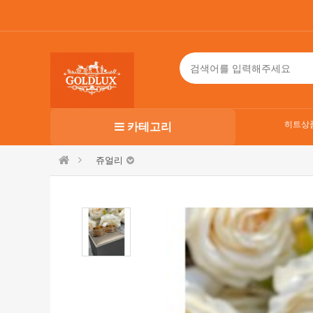
히트상
카테고리
쥬얼리