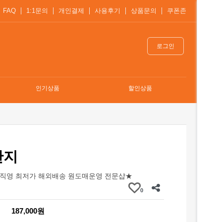
FAQ
1:1문의
개인결제
사용후기
상품문의
쿠폰존
로그인
인기상품
할인상품
반지
직영 최저가 해외배송 원도매운영 전문샵★
0
187,000원