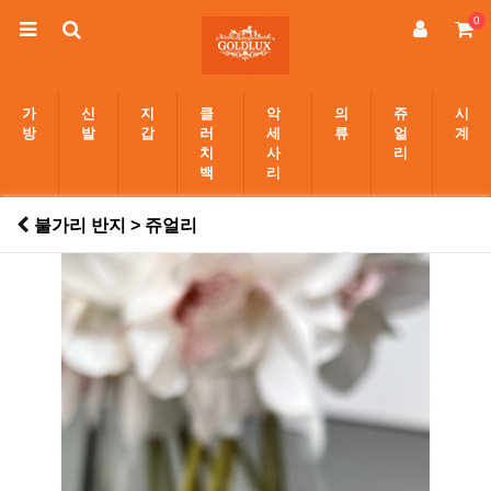
0
가
신
지
클
악
의
쥬
시
방
발
갑
러
세
류
얼
계
치
사
리
백
리
불가리 반지 > 쥬얼리