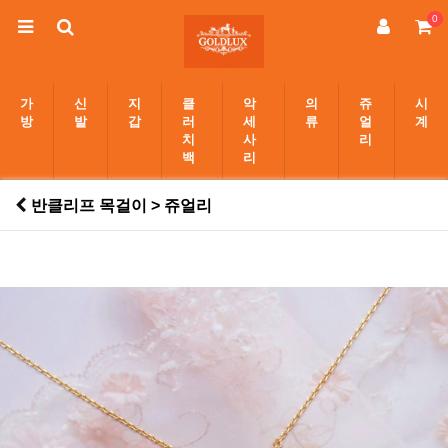
0
가
신
지
클
악
의
쥬
시
방
발
갑
러
세
류
얼
계
치
사
리
백
리
반클리프 목걸이 > 쥬얼리