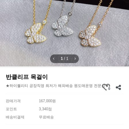
1
/
1
반클리프 목걸이
★하이퀄리티 공장직영 최저가 해외배송 원도매운영 전문샵★
0
판매가격
167,000원
포인트
3,340점
배송비결제
무료배송