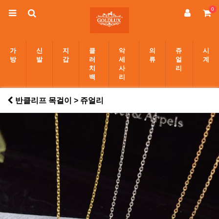
0
가
신
지
클
악
의
쥬
시
방
발
갑
러
세
류
얼
계
치
사
리
백
리
반클리프 목걸이 > 쥬얼리