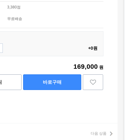
3,380점
무료배송
+0원
169,000
원
니
바로구매
다음 상품