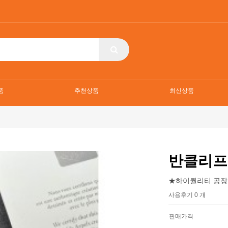
품
추천상품
최신상품
반클리프
★하이퀄리티 공장
사용후기 0 개
판매가격