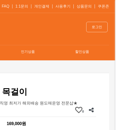
FAQ
1:1문의
개인결제
사용후기
상품문의
쿠폰존
로그인
인기상품
할인상품
 목걸이
직영 최저가 해외배송 원도매운영 전문샵★
0
169,000원