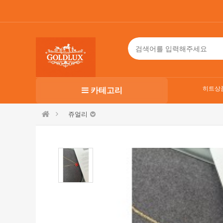
히트상
카테고리
쥬얼리