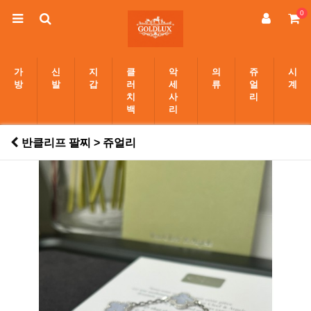
0
가
신
지
클
악
의
쥬
시
방
발
갑
러
세
류
얼
계
치
사
리
백
리
반클리프 팔찌 > 쥬얼리