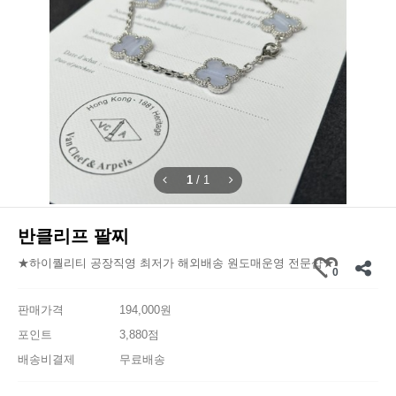
1
/
1
반클리프 팔찌
★하이퀄리티 공장직영 최저가 해외배송 원도매운영 전문샵★
0
판매가격
194,000원
포인트
3,880점
배송비결제
무료배송