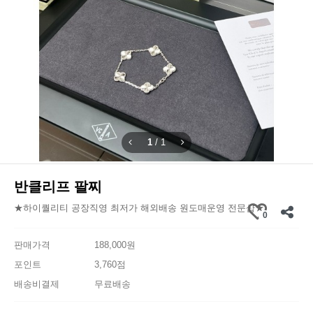
1
/
1
반클리프 팔찌
★하이퀄리티 공장직영 최저가 해외배송 원도매운영 전문샵★
0
판매가격
188,000원
포인트
3,760점
배송비결제
무료배송