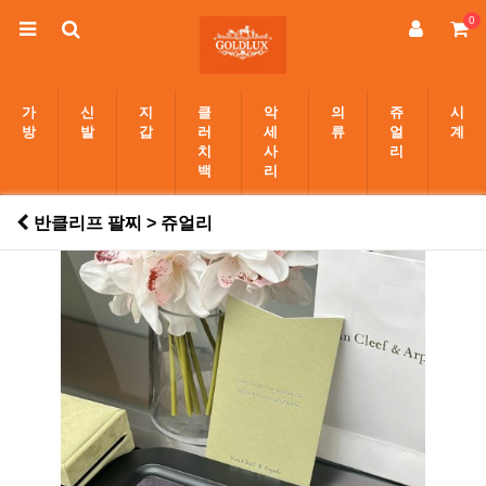
0
가
신
지
클
악
의
쥬
시
방
발
갑
러
세
류
얼
계
치
사
리
백
리
반클리프 팔찌 > 쥬얼리