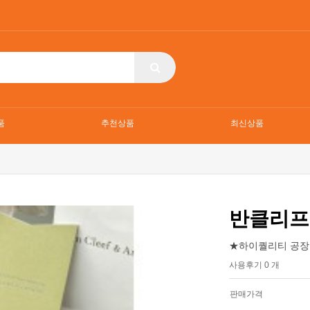
품
추천상품
최신상품
반클리프
★하이퀄리티 공장
사용후기 0 개
판매가격