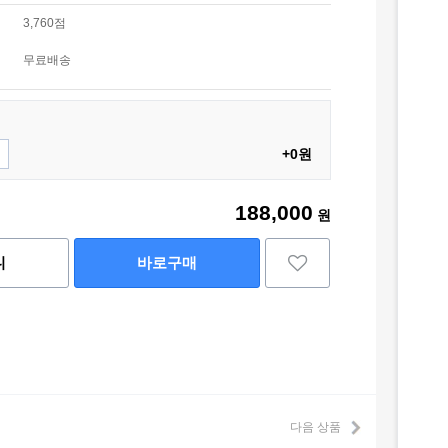
3,760점
무료배송
+0원
188,000
원
니
바로구매
다음 상품