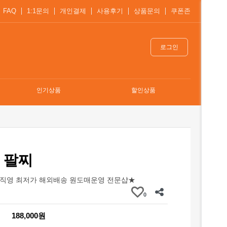
FAQ
1:1문의
개인결제
사용후기
상품문의
쿠폰존
로그인
인기상품
할인상품
 팔찌
직영 최저가 해외배송 원도매운영 전문샵★
0
188,000원