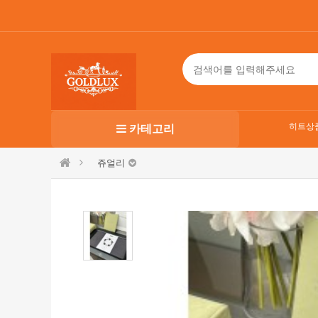
히트상
카테고리
쥬얼리