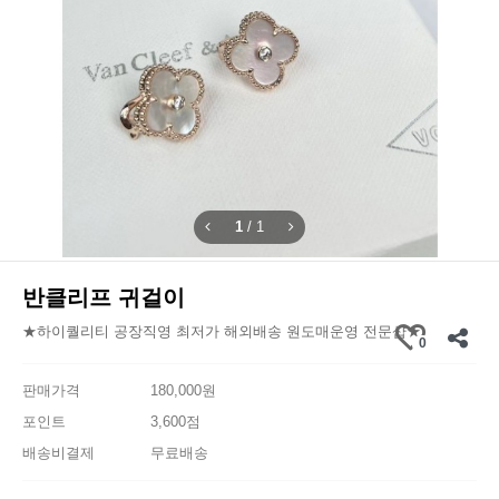
1
/
1
반클리프 귀걸이
★하이퀄리티 공장직영 최저가 해외배송 원도매운영 전문샵★
0
판매가격
180,000원
포인트
3,600점
배송비결제
무료배송