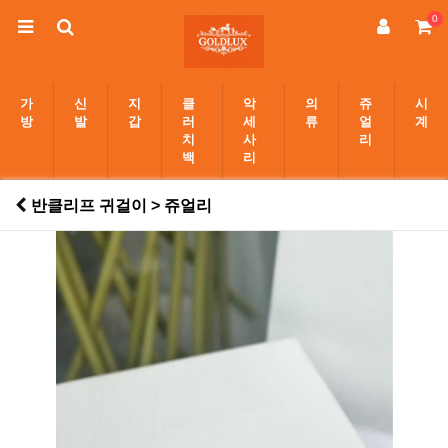
0
가
신
지
클
악
의
쥬
시
방
발
갑
러
세
류
얼
계
치
사
리
백
리
반클리프 귀걸이 > 쥬얼리