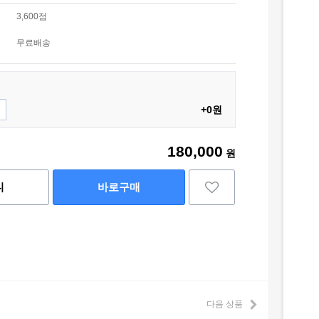
3,600점
무료배송
+0원
180,000
원
니
바로구매
다음 상품