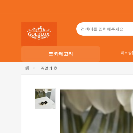
히트상
카테고리
쥬얼리