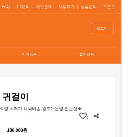
FAQ
1:1문의
개인결제
사용후기
상품문의
쿠폰존
로그인
인기상품
할인상품
 귀걸이
직영 최저가 해외배송 원도매운영 전문샵★
0
180,000원