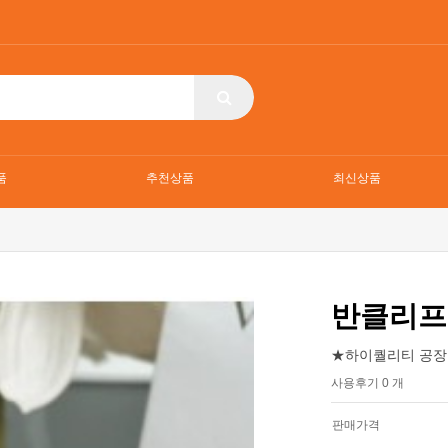
품
추천상품
최신상품
반클리프
★하이퀄리티 공장
사용후기 0 개
판매가격