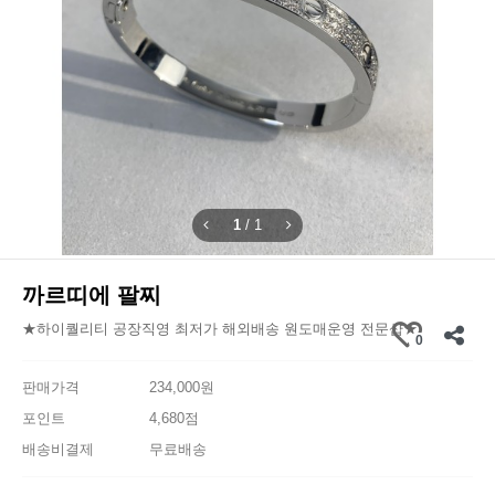
1
/
1
까르띠에 팔찌
★하이퀄리티 공장직영 최저가 해외배송 원도매운영 전문샵★
0
판매가격
234,000원
포인트
4,680점
배송비결제
무료배송