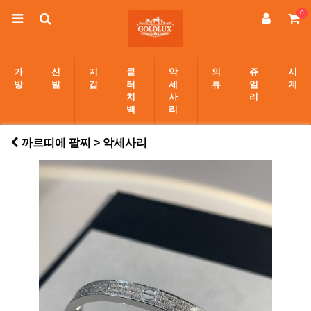
0
가
신
지
클
악
의
쥬
시
방
발
갑
러
세
류
얼
계
치
사
리
백
리
까르띠에 팔찌 > 악세사리