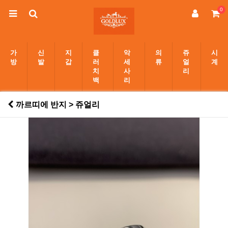
0
가
신
지
클
악
의
쥬
시
방
발
갑
러
세
류
얼
계
치
사
리
백
리
까르띠에 반지 > 쥬얼리