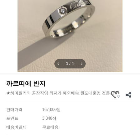
1
/
1
까르띠에 반지
★하이퀄리티 공장직영 최저가 해외배송 원도매운영 전문샵★
0
판매가격
167,000원
포인트
3,340점
배송비결제
무료배송