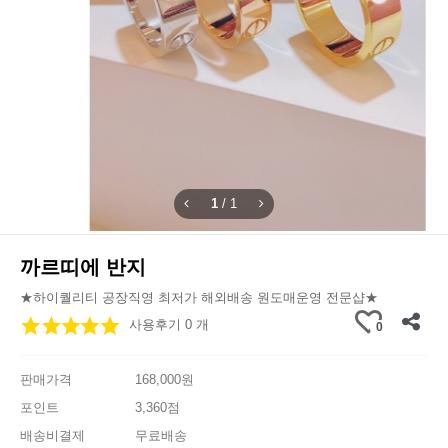
1
/
1
까르띠에 반지
★하이퀄리티 공장직영 최저가 해외배송 원도매운영 전문샵★
사용후기 0 개
0
판매가격
168,000원
포인트
3,360점
배송비결제
무료배송