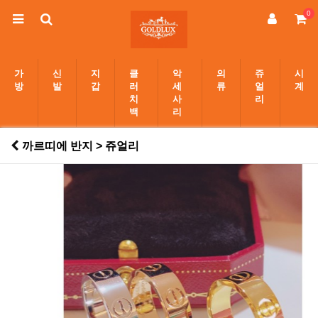
0
가
신
지
클
악
의
쥬
시
방
발
갑
러
세
류
얼
계
치
사
리
백
리
까르띠에 반지 > 쥬얼리