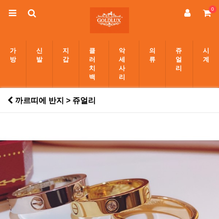
0
가
신
지
클
악
의
쥬
시
방
발
갑
러
세
류
얼
계
치
사
리
백
리
까르띠에 반지 > 쥬얼리