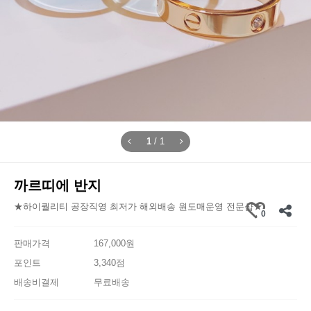
1
/
1
까르띠에 반지
★하이퀄리티 공장직영 최저가 해외배송 원도매운영 전문샵★
0
판매가격
167,000원
포인트
3,340점
배송비결제
무료배송