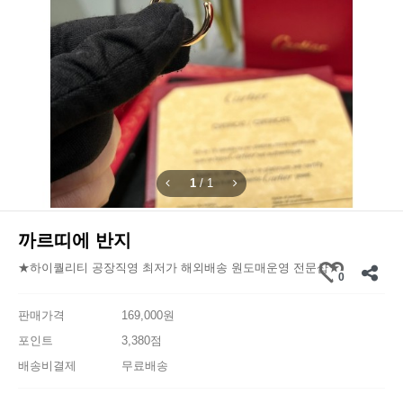
1
/
1
까르띠에 반지
★하이퀄리티 공장직영 최저가 해외배송 원도매운영 전문샵★
0
판매가격
169,000원
포인트
3,380점
배송비결제
무료배송