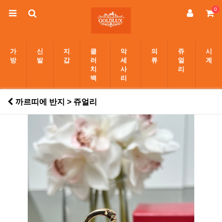
0
가
신
지
클
악
의
쥬
시
방
발
갑
러
세
류
얼
계
치
사
리
백
리
까르띠에 반지 > 쥬얼리